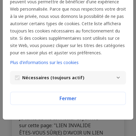
peuvent vous permettre de bénéficier d'une expérience
Je clique sur "Ecran suivant" dans le
Web personnalisée. Parce que nous respectons votre droit
formulaire mais je reste sur la même
à la vie privée, nous vous donnons la possibilité de ne pas
page.
autoriser certains types de cookies. Cette liste affichera
toujours les cookies nécessaires au fonctionnement du
site. Si des cookies supplémentaires sont utilisés sur ce
Comment puis-je relire la première
site Web, vous pouvez cliquer sur les titres des catégories
partie de mon projet ?
pour en savoir plus et ajuster vos préférences.
Plus d'informations sur les cookies
J'ai invité un intervenant à compléter
Nécessaires (toujours actif)
mon projet, comment puis-je savoir
s'il s'est connecté au formulaire et a
rempli sa partie ?
Fermer
Je tente de me connecter et j'arrive
sur cette page: "LIEN INVALIDE
ÊTES-VOUS SÛR(E) D'AVOIR UN LIEN