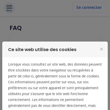
Passer au contenu
Se connecter
Menu
FAQ
J'ai cliqué sur "Mot de passe perdu ?"
Ce site web utilise des cookies
close
mais je ne reçois pas l'email
contenant le lien permettant de
définir un nouveau mot de passe.
Lorsque vous consultez un site web, des données peuvent
être stockées dans votre navigateur ou récupérées à
partir de celui-ci, généralement sous la forme de cookies.
J'ai cliqué sur "Mot de passe perdu ?"
Ces informations peuvent porter sur vous, sur vos
mais je reçois un message d'erreur
préférences ou sur votre appareil et sont principalement
quand je clique sur le lien reçu par
utilisées pour s'assurer que le site web fonctionne
email.
correctement. Les informations ne permettent
généralement pas de vous identifier directement, mais